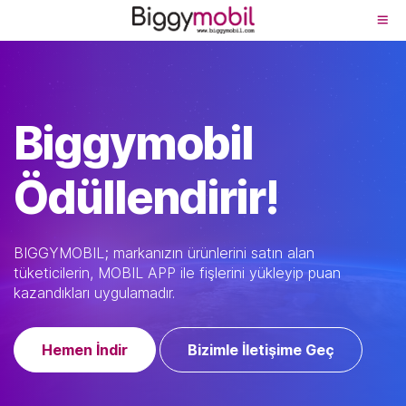
Biggymobil
Son
Kullanıcı
Ödül
ve
Biggymobil
Avantajlar
Uygulaması
Ödüllendirir!
BIGGYMOBIL; markanızın ürünlerini satın alan
tüketicilerin, MOBIL APP ile fişlerini yükleyip puan
kazandıkları uygulamadır.
Hemen İndir
Bizimle İletişime Geç