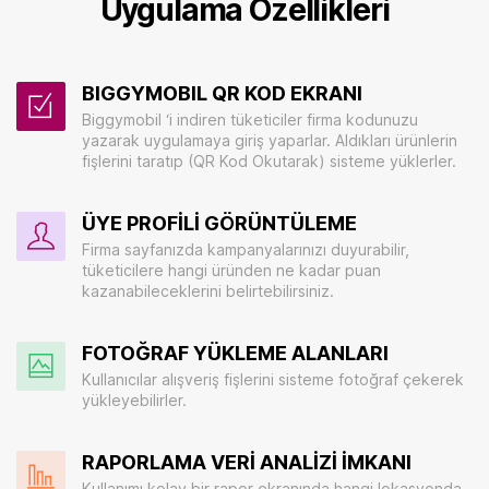
Uygulama Özellikleri
BIGGYMOBIL QR KOD EKRANI
Biggymobil ‘i indiren tüketiciler firma kodunuzu
yazarak uygulamaya giriş yaparlar. Aldıkları ürünlerin
fişlerini taratıp (QR Kod Okutarak) sisteme yüklerler.
ÜYE PROFİLİ GÖRÜNTÜLEME
Firma sayfanızda kampanyalarınızı duyurabilir,
tüketicilere hangi üründen ne kadar puan
kazanabileceklerini belirtebilirsiniz.
FOTOĞRAF YÜKLEME ALANLARI
Kullanıcılar alışveriş fişlerini sisteme fotoğraf çekerek
yükleyebilirler.
RAPORLAMA VERİ ANALİZİ İMKANI
Kullanımı kolay bir rapor ekranında hangi lokasyonda